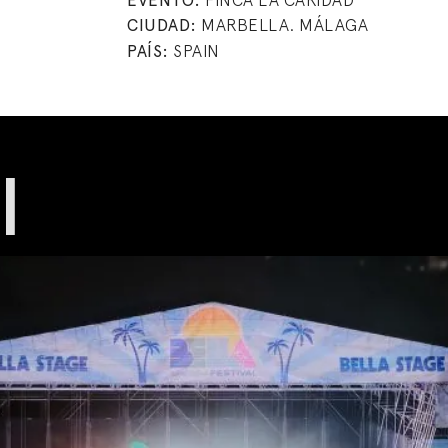
EVENTO:
FINCA LA CARIDAD
CIUDAD:
MARBELLA. MÁLAGA
PAÍS:
SPAIN
l