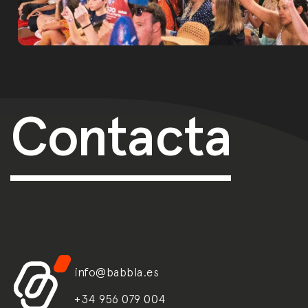
Post navi
Contacta
info@babbla.es
+34 956 079 004