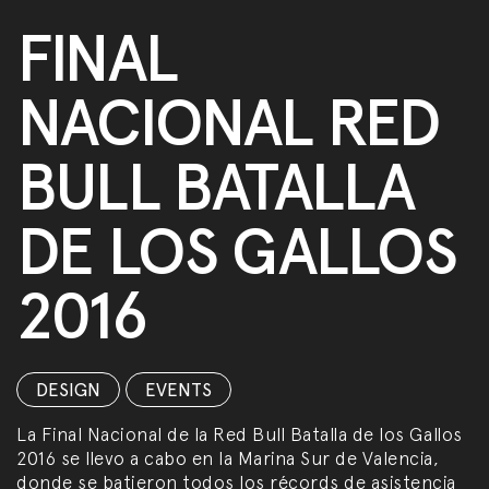
FINAL
NACIONAL RED
BULL BATALLA
DE LOS GALLOS
2016
DESIGN
,
EVENTS
La Final Nacional de la Red Bull Batalla de los Gallos
2016 se llevo a cabo en la Marina Sur de Valencia,
donde se batieron todos los récords de asistencia